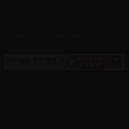
Appelle Mindy ce soir
Service audiotel, sans carte bancaire, sans inscription. Tu
composes, la blouse blanche est rangée et Mindy répond.
Service réservé aux personnes majeures. Profils fictifs. Numéro
surtaxé 0,80 €/min. Conforme à la réglementation française en
vigueur.