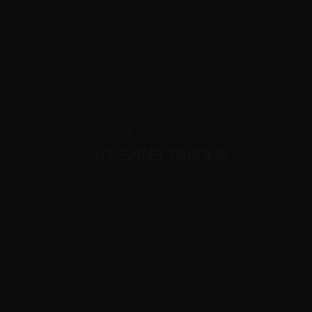
Découvrez le premier service de téléphone rose FR où rien n'est
censuré et aucun tabou n'est accepté. Nos hôtesses, toutes plus
charmantes et coquines les unes que les autres, sont prêtes à
satisfaire toutes vos envies sexuelles, tant qu'elles sont légales.
Avec des expertes au plaisir brûlant et une sexualité des plus
actives, vous vivrez des moments de plaisir intenses et