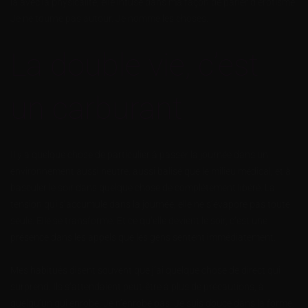
là avec la physicalité, elle infuse dans ma façon de parler d’érotisme.
Je ne tourne pas autour. Je nomme les choses.
La double vie, c’est
un carburant
Il y a quelque chose de particulier à passer la journée dans un
environnement aussi neutre, aussi balisé que le milieu médical, et à
basculer le soir dans quelque chose de complètement libéré. La
tension qui s’accumule dans la journée, elle ne s’évapore pas toute
seule. Elle se transforme. Et ce qu’elle devient le soir, c’est une
présence dans les appels que les gens sentent immédiatement.
Mes habitués disent souvent que j’ai quelque chose de direct qui
surprend. Ils s’attendaient peut-être à plus de précautions, à
quelqu’un qui enrobe. Je n’enrobe pas. Je suis douce dans la forme,