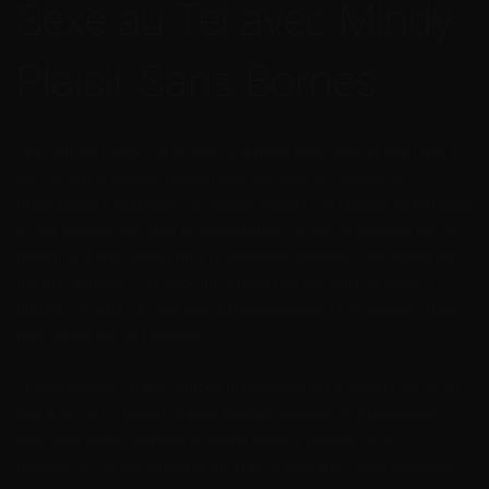
Sexe au Tel avec Mindy :
Plaisir Sans Bornes
Je m’appelle Mindy, j’ai 32 ans, et je mène deux vies qui n’ont rien à
voir. Le jour, je suis secrétaire médicale dans un cabinet de
généralistes à Bordeaux. Je gère les dossiers, je rassure les patients,
je suis efficace, discrète, professionnelle. La nuit, je décoche sur ce
réseau et je suis quelqu’un d’entièrement différent. Pas quelqu’un
d’autre, différent. La Mindy du cabinet met son énergie dans la
rigueur. La Mindy du soir met la même énergie dans quelque chose
qui n’a plus rien de rigoureux.
Je suis blonde, j’ai des courbes généreuses, et j’ai longtemps eu du
mal avec ça. Le milieu médical, paradoxalement, m’a réconciliée
avec mon corps. On parle du corps toute la journée, on le
désacralise, on comprend ce qu’il fait et pourquoi. Cette familiarité-