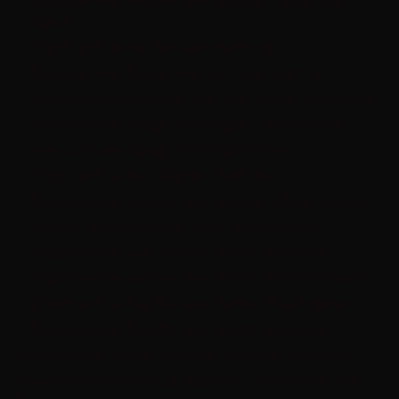
Téléphone Rose Pas Cher avec Giuliana : Plaisir Sans
Tabous
Téléphone Rose Pas Cher avec Harmonie
Téléphone Rose Cougar avec Joy : Désir Sans Fin
Téléphone Rose Francaise avec Julie : Plaisir Sans Limites
Téléphone Rose Cougar avec Magalie : Plaisir Mature
Sexe au Tel avec Mindy : Plaisir Sans Bornes
Téléphone Rose avec Mylène : Plaisir Brut
Téléphone Rose Français avec Noelline : Plaisir Troublant
Tel Rose Dominatrice avec Rose : Plaisir Soumis
Téléphone Rose avec Rebecca : Plaisir Sans Filtres
Téléphone Rose Pas Cher avec Sheryl : Évasion Sensuelle
Téléphone Rose Pas Cher avec Vahina : Plaisir Intense
Téléphone Rose Pas Cher avec Zenata : Dial Intime
Téléphone rose 24h/24 : hôtesses françaises disponibles
Conversations érotiques au téléphone : sans tabous, sans