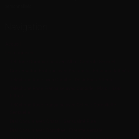
personnalisés.
Navigation
Accueil
Les coquines
Tel Rose Dominatrice avec Alba : Contrôle Sensuel
Conversation Érotique avec Anastasia : Frissons Raffinés
Téléphone Rose avec Camille : Désir Sans Attente
Téléphone Rose Francaise avec Candide : Plaisir Sans
Filtres
Téléphone Rose Française avec Céline : Complicité
Sensuelle
Dial Coquin avec Cristal : Sensualité Pure
Dial Coquin avec Dorothée : Étreinte Verbale