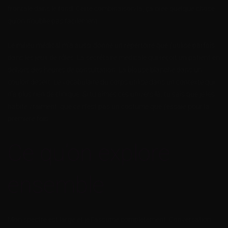
frontale dans le fond. Cette combinaison-là, ça crée quelque chose
qu’on n’oublie pas facilement.
Le milieu médical m’a aussi donné un répertoire que j’utilise parfois
dans les jeux de rôles. La secrétaire médicale qui reçoit un patient en
dehors des heures de consultation. La blouse blanche dans un
couloir désert. Le vocabulaire du corps utilisé dans un contexte qui
n’a plus rien de clinique. Si tu aimes ces univers-là, tu sais que je les
habite vraiment, que ce n’est pas un costume que j’essaie pour la
première fois.
Ce qu’on explore
ensemble
Mon spectre est large et je l’assume complètement. Conversation